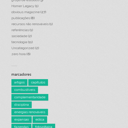
grupo de estudos
(3)
Homer Legacy
(1)
obvious magazine
(27)
publicações
(8)
recursos não renováveis
(1)
referências
(1)
sociedade
(2)
tecnologia
(11)
Uncategorized
(2)
zero hora
(6)
marcadores
artigos
capítulos
combustíveis
complementaridade
disciplina
energias renováveis
expansao
eólica
fazendas
fotovoltaica