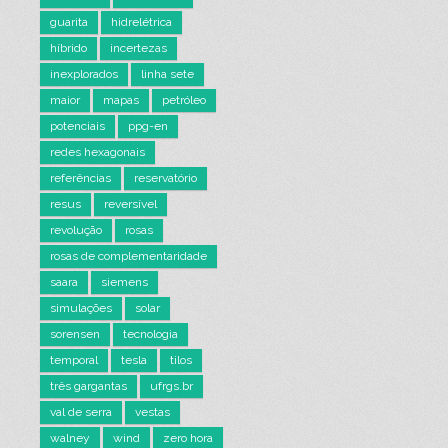
guarita
hidrelétrica
híbrido
incertezas
inexplorados
linha sete
maior
mapas
petróleo
potenciais
ppg-en
redes hexagonais
referências
reservatório
resus
reversível
revolução
rosas
rosas de complementaridade
saara
siemens
simulações
solar
sorensen
tecnologia
temporal
tesla
tilos
três gargantas
ufrgs.br
val de serra
vestas
walney
wind
zero hora