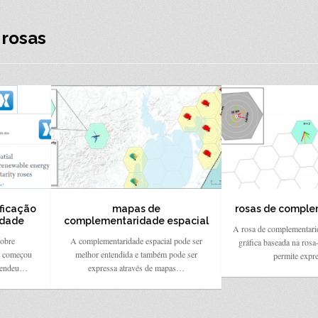
 rosas
ficação
mapas de
rosas de comple
idade
complementaridade espacial
A rosa de complementari
sobre
A complementaridade espacial pode ser
gráfica baseada na rosa
a começou
melhor entendida e também pode ser
permite expr
 rendeu…
expressa através de mapas…