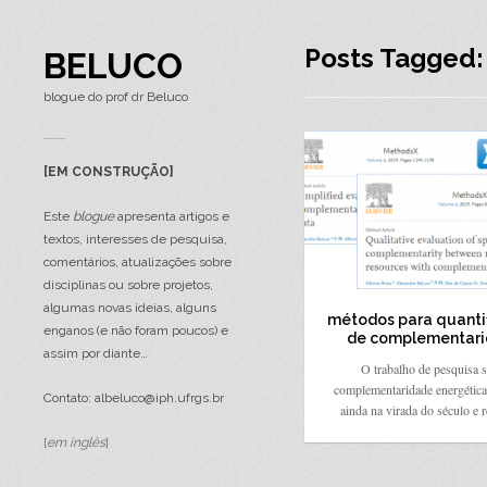
Posts Tagged:
BELUCO
blogue do prof dr Beluco
[EM CONSTRUÇÃO]
Este
blogue
apresenta artigos e
textos, interesses de pesquisa,
comentários, atualizações sobre
disciplinas ou sobre projetos,
algumas novas ideias, alguns
métodos para quanti
enganos (e não foram poucos) e
de complementar
assim por diante…
O trabalho de pesquisa 
complementaridade energétic
Contato: albeluco@iph.ufrgs.br
ainda na virada do século e
[
em inglês
]