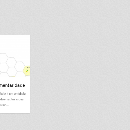
mentaridade
dade é um entidade
-dos-ventos e que
essar…