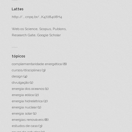
Lattes
http://….cnpq.br/…K4728408H4
Web os Science
,
Scopus
,
Publons
,
Research Gate
,
Google Scholar
tópicos
complementaridade energética
(6)
cursos/disciplinas
(3)
design
(4)
divulgação
(1)
energia dos oceanos
(1)
energia eólica
(2)
energia hidrelétrica
(2)
energia nuclear
(1)
energia solar
(1)
energias renováveis
(8)
estudos de caso
(3)