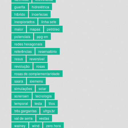
guarita
hidrelétrica
híbrido
incertezas
inexplorados
linha sete
maior
mapas
petróleo
potenciais
ppg-en
redes hexagonais
referências
reservatório
resus
reversível
revolução
rosas
rosas de complementaridade
saara
siemens
simulações
solar
sorensen
tecnologia
temporal
tesla
tilos
três gargantas
ufrgs.br
val de serra
vestas
walney
wind
zero hora