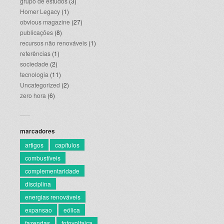
grupo de estudos
(3)
Homer Legacy
(1)
obvious magazine
(27)
publicações
(8)
recursos não renováveis
(1)
referências
(1)
sociedade
(2)
tecnologia
(11)
Uncategorized
(2)
zero hora
(6)
marcadores
artigos
capítulos
combustíveis
complementaridade
disciplina
energias renováveis
expansao
eólica
fazendas
fotovoltaica