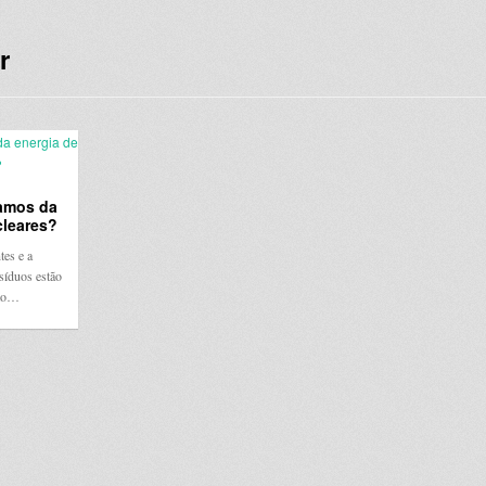
r
samos da
cleares?
tes e a
síduos estão
nto…