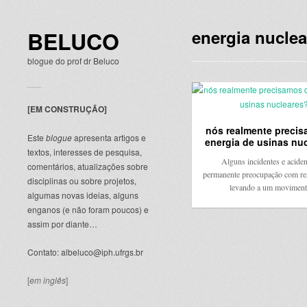
BELUCO
energia nuclea
blogue do prof dr Beluco
[EM CONSTRUÇÃO]
nós realmente preci
Este
blogue
apresenta artigos e
energia de usinas nu
textos, interesses de pesquisa,
Alguns incidentes e aciden
comentários, atualizações sobre
permanente preocupação com re
disciplinas ou sobre projetos,
levando a um movime
algumas novas ideias, alguns
enganos (e não foram poucos) e
assim por diante…
Contato: albeluco@iph.ufrgs.br
[
em inglês
]