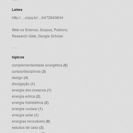
Lattes
http://….cnpq.br/…K4728408H4
Web os Science
,
Scopus
,
Publons
,
Research Gate
,
Google Scholar
tópicos
complementaridade energética
(6)
cursos/disciplinas
(3)
design
(4)
divulgação
(1)
energia dos oceanos
(1)
energia eólica
(2)
energia hidrelétrica
(2)
energia nuclear
(1)
energia solar
(1)
energias renováveis
(8)
estudos de caso
(3)